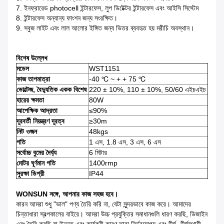
7. ইনফ্রারেড photocell ইন্টারফেস, লুপ ডিটেক্টর ইন্টারফেস এবং আইসি সিস্টেম
8. ইন্টারফেস অন্যান্য ফাংশন জন্য সংরক্ষিত।
9. সবুজ লাইট এবং লাল আলোর ইঙ্গিত জন্য ভিতর ব্যবহৃত হয় মরীচি অবস্থান।
বিশেষ উল্লেখ
মডেল
WST1151
কাজ তাপমাত্রা
-40 ℃ ~ + + 75 ℃
ভোল্টেজ, বৈদ্যুতিক একক বিশেষ
220 ± 10%, 110 ± 10%, 50/60 এইচএইচ
হারের ক্ষমতা
80W
আপেক্ষিক আদ্রতা
≤90%
দূরবর্তী নিয়ন্ত্রণ দূরত্ব
≥30m
নিট ওজন
48kgs
গতি
1 এস, 1.8 এস, 3 এস, 6 এস
সর্বোচ্চ বুমের দৈর্ঘ্য
6 মিটার
মোটর ঘূর্ণমান গতি
1400rmp
সুরক্ষা ডিগ্রী
IP44
WONSUN সঙ্গে, আপনার কাজ সহজ হবে।
কারন আমরা শুধু "ভাল" পণ্য তৈরি করি না, যেটা সুন্দরভাবে কাজ করে। আমাদের
চিন্তাধারা স্বল্পকালের বাইরে। আমরা উচ্চ প্রযুক্তির সমাধানগুলি ধারণ করছি, ডিজাইন