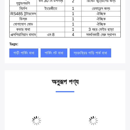
কম 30 মি উপলব্ধ
রিমোট কন্ট্রোলের জন্য
2
হ্যান্ডলগুলি
নির্দেশ
ইংরেজীতে
1
রেফারেন্স জন্য
RS485 ইন্টারফেস
1
ঐচ্ছিক
ডিস্ক
1
ঐচ্ছিক
যোগাযোগ মোড
1
ঐচ্ছিক
কভার মাথা
1
3 বছর ফেইড ছাড়া
এক্সপিয়ানিয়ান বাদাম
এম 8
4
সমর্থনকারী মেরু স্থাপন
Tags:
গাড়ী পার্কিং বাধা
পার্কিং লট বাধা
স্বয়ংক্রিয় গাড়ি পার্ক বাধা
অনুরূপ পণ্য