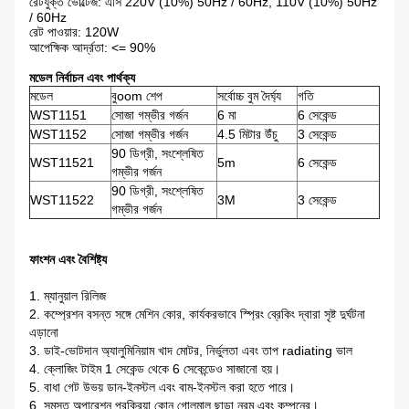
রেটযুক্ত ভোল্টেজ: এসি 220V (10%) 50Hz / 60Hz, 110V (10%) 50Hz
/ 60Hz
রেট পাওয়ার: 120W
আপেক্ষিক আর্দ্রতা: <= 90%
মডেল নির্বাচন এবং পার্থক্য
মডেল
বুoom শেপ
সর্বোচ্চ বুম দৈর্ঘ্য
গতি
WST1151
সোজা গম্ভীর গর্জন
6 মা
6 সেকেন্ড
WST1152
সোজা গম্ভীর গর্জন
4.5 মিটার উঁচু
3 সেকেন্ড
90 ডিগ্রী, সংশ্লেষিত
WST11521
5m
6 সেকেন্ড
গম্ভীর গর্জন
90 ডিগ্রী, সংশ্লেষিত
WST11522
3M
3 সেকেন্ড
গম্ভীর গর্জন
ফাংশন এবং বৈশিষ্ট্য
1. ম্যানুয়াল রিলিজ
2. কম্প্রেশন বসন্ত সঙ্গে মেশিন কোর, কার্যকরভাবে স্প্রিং ব্রেকিং দ্বারা সৃষ্ট দুর্ঘটনা
এড়ানো
3. ডাই-ভোটদান অ্যালুমিনিয়াম খাদ মোটর, নির্ভুলতা এবং তাপ radiating ভাল
4. ক্লোজিং টাইম 1 সেকেন্ড থেকে 6 সেকেন্ডেও সাজানো হয়।
5. বাধা গেট উভয় ডান-ইনস্টল এবং বাম-ইনস্টল করা হতে পারে।
6. সমস্ত অপারেশন প্রক্রিয়া কোন গোলমাল ছাড়া নরম এবং কম্পনের।