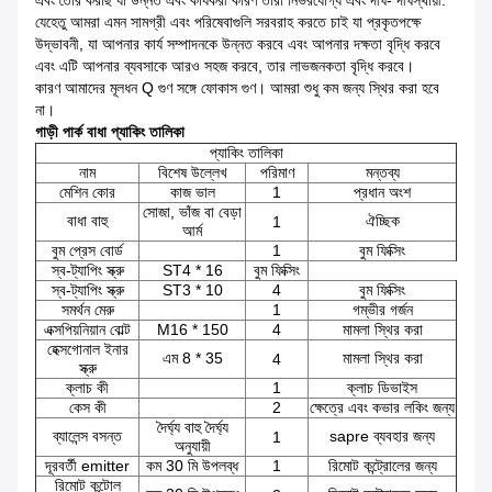
এবং তৈরি করছি যা উন্নত এবং কার্যকরী কারণ তারা নির্ভরযোগ্য এবং দীর্ঘ- দীর্ঘস্থায়ী.
যেহেতু আমরা এমন সামগ্রী এবং পরিষেবাগুলি সরবরাহ করতে চাই যা প্রকৃতপক্ষে
উদ্ভাবনী, যা আপনার কার্য সম্পাদনকে উন্নত করবে এবং আপনার দক্ষতা বৃদ্ধি করবে
এবং এটি আপনার ব্যবসাকে আরও সহজ করবে, তার লাভজনকতা বৃদ্ধি করবে।
কারণ আমাদের মূলধন Q গুণ সঙ্গে ফোকাস গুণ। আমরা শুধু কম জন্য স্থির করা হবে
না।
গাড়ী পার্ক বাধা প্যাকিং তালিকা
প্যাকিং তালিকা
নাম
বিশেষ উল্লেখ
পরিমাণ
মন্তব্য
মেশিন কোর
কাজ ভাল
1
প্রধান অংশ
সোজা, ভাঁজ বা বেড়া
বাধা বাহু
ঐচ্ছিক
1
আর্ম
বুম প্রেস বোর্ড
1
বুম ফিক্সিং
স্ব-ট্যাপিং স্ক্রু
ST4 * 16
বুম ফিক্সিং
স্ব-ট্যাপিং স্ক্রু
ST3 * 10
4
বুম ফিক্সিং
সমর্থন মেরু
1
গম্ভীর গর্জন
এক্সপিয়নিয়ান বোল্ট
M16 * 150
4
মামলা স্থির করা
হেক্সগোনাল ইনার
এম 8 * 35
মামলা স্থির করা
4
স্ক্রু
ক্লাচ কী
1
ক্লাচ ডিভাইস
কেস কী
2
ক্ষেত্রে এবং কভার লকিং জন্য
দৈর্ঘ্য বাহু দৈর্ঘ্য
ব্যালেন্স বসন্ত
sapre ব্যবহার জন্য
1
অনুযায়ী
দূরবর্তী emitter
কম 30 মি উপলব্ধ
1
রিমোট কন্ট্রোলের জন্য
রিমোট কন্টোল