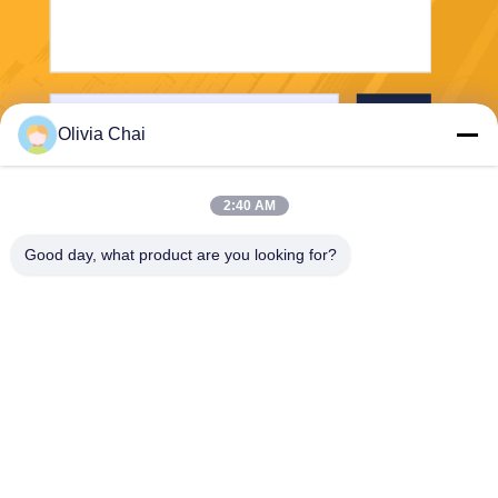
পাঠান
Olivia Chai
2:40 AM
Good day, what product are you looking for?
Shenzhen Wonsun Machinery & Electrical
Technology Co. Ltd
keira@wonsunbarrier.com
86--18507481610
1ম তলা, ঝিগু, নং 2-10, দক্ষিণ জিনলং
অ্যাভিনিউ, শাহু সম্প্রদায়, বিলিং স্ট্রিট,
পিংশান জেলা, শেনজেন, চীন