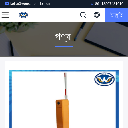
keira@wonsunbarrier.com
86--18507481610
উদ্ধৃতি
পণ্য