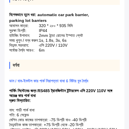
বিশেষভাবে তুলে ধরা:
automatic car park barrier
,
parking lot barriers
আবাসন মাত্রা:
320 * ২৮০ * 935 মিমি
সুরক্ষা ডিগ্রী:
IP44
হাউজিং উপাদান:
2mm ঠান্ডা রোলের ইস্পাত প্লেট
সময় খুলুন / বন্ধ করুন:
1s, 1.8s, 3s, 6s
বিদ্যুৎ সরবরাহ:
এসি 220V / 110V
সর্বোচ্চ দৈর্ঘ্য আরও:
6m
বর্ণনা
ডান / বাম-ইনস্টল কার পার্ক নিরাপত্তা বাধা 6 মিটার বুম দৈর্ঘ্য
পার্কিং সিস্টেমের জন্য RS485 ট্রানজিস্টান ইন্টারফেস এসি 220V 110V সঙ্গে
অরেঞ্জ কার পার্ক বাধা
দ্রুত বিস্তারিত:
নাম: গাড়ী পার্ক বাধা
গতি: 6 সেকেন্ড
মেশিন কোর কাজের তাপমাত্রা: -75 ডিগ্রী যাও -40 ডিগ্রী
বৈদ্যুতিক কাজ তাপমাত্রা: +75 ডিগ্রী থেকে -20 ডিগ্রী