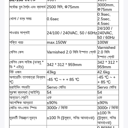
3000mm,
সর্বোচ্চ বুম দৈর্ঘ্য এবং ব্যাসার্ধ
2500 মিমি, Ф75mm
Ф75mm
0.9sec,
খোলা / বন্ধ সময়
0.6sec
2.5sec,
4.5sec
24/100 /
পাওয়ার সাপ্লাই
24/100 / 240VAC, 50 / 60Hz
240VAC,
50 / 60Hz
শক্তি খরচ
max.150W
100W
Varnished
মেশিন কেস
Varnished 2.0 মিমি ইস্পাত প্লেট
2.0 মিমি
ইস্পাত প্লেট
মেশিন কেস সাইজ (ডাব্লু *
342 * 312 *
342 * 312 * 959mm
ডি * এইচ)
959mm
নিট ওজন
43kg
42.6kg
অপারেটিং তাপমাত্রা বিন্যাস
-45 ℃ ~ +
-45 ℃ ~ + + 85 ℃
℃
+ 85 ℃
ড্রাইভিং পদ্ধতি
Servo মোটর
Servo মোটর
সুরক্ষা ব্যবস্থা (আইপি)
54
54
অন্তরণ শ্রেণি
এফ
এফ
আপেক্ষিক আদ্রতা
≤90%
≤90%
মোটর নন-লোড স্পিড
3000r / মিনিট
3000r / মিনিট
≤100 মি
দূরবর্তী নিয়ন্ত্রণ দূরত্ব
≤100 মি (উন্মুক্ত, সনির আবহাওয়া)
(উন্মুক্ত, সনির
আবহাওয়া)
0.86NM *