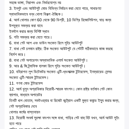
সহজে ভাঙ্গা, নিরাপদ এবং নির্ভরযোগ্য নয়
3. ইনপুট এবং আউটপুট মোড বিভিন্ন নির্বাচন করা যেতে পারে, সাধারণত
স্বাভাবিকভাবে বন্ধ খোলা বিকল্প ঐচ্ছিক।
4. আর্ম খোলার কোণ 60 থেকে 90 ডিগ্রী, 10 ডিগ্রি রিজোলিউশন, ঘাড় জন্য
উপযুক্ত সমন্বয় করা যাবে
ইনস্টল করার জন্য বিশিষ্ট স্থান
5. গতি সমন্বয় করা যেতে পারে।
6. বাধা গেট আপ এবং ডাউন সংকেত রিলে সুইচ আউটপুট
7. বাধা গেট চলমান রাষ্ট্র: ঠিক সংকেত আউটপুট যে গেটটি সঠিকভাবে কাজ করছে
নির্দেশ করে।
8. বাধা গেট অপারেশন অস্বাভাবিক এলার্ম সংকেত আউটপুট।
9. আর & জি ট্র্যাফিক হালকা রিলে সুইচ সংকেত আউটপুট।
10. বহিরাগত লুপ ডিটেকটর সংকেত এন্টি-ধ্বংসাত্মক ইন্টারফেস, ইনফ্রারেড সেন্সর
সংকেত এন্টি-স্মারক ইন্টারফেস।
11. গণনা মোড ইন্টারফেস
12. আর্ম খুলুন অগ্রাধিকার বিরোধী-স্মারক ফাংশন। কোন রাষ্ট্র বর্তমান গেট কোন
ব্যাপার, মাধ্যমে অপারেটর
তিনটি ধাপ বোতাম, সফটওয়্যার বা রিমোট কন্ট্রোল একটি মুক্ত কমান্ড ইস্যু করার জন্য,
গেট অগ্রাধিকার দেবে
খোলার কর্মের বাস্তবায়ন
13. বিরোধী সংঘর্ষ সুরক্ষা ফাংশন সঙ্গে বাধা, গাড়ির গেট বাহু হিট যখন, আর্ম আউট সুইং
হতে পারে