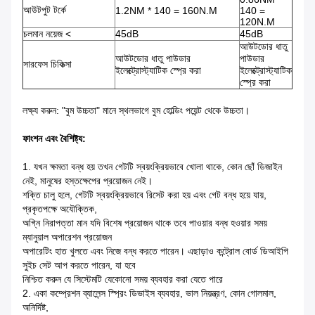
আউটপুট টর্কে
1.2NM * 140 = 160N.M
140 =
120N.M
চলমান নয়েজ <
45dB
45dB
আউটডোর ধাতু
আউটডোর ধাতু পাউডার
পাউডার
সারফেস চিকিত্সা
ইলেক্ট্রোস্ট্যাটিক স্প্রে করা
ইলেক্ট্রোস্ট্যাটিক
স্প্রে করা
লক্ষ্য করুন: "বুম উচ্চতা" মানে স্থলভাগে বুম হোল্ডিং পয়েন্ট থেকে উচ্চতা।
ফাংশন এবং বৈশিষ্ট্য:
1. যখন ক্ষমতা বন্ধ হয় তখন গেটটি স্বয়ংক্রিয়ভাবে খোলা থাকে, কোন ছোঁ ডিজাইন
নেই, মানুষের হস্তক্ষেপের প্রয়োজন নেই।
শক্তি চালু হলে, গেটটি স্বয়ংক্রিয়ভাবে রিসেট করা হয় এবং গেট বন্ধ হয়ে যায়,
প্রকৃতপক্ষে অযৌক্তিক,
অগ্নি নিরাপত্তা মান যদি বিশেষ প্রয়োজন থাকে তবে পাওয়ার বন্ধ হওয়ার সময়
ম্যানুয়াল অপারেশন প্রয়োজন
অপারেটিং হাত খুলতে এবং নিজে বন্ধ করতে পারেন। এছাড়াও কন্ট্রোল বোর্ড ডিআইপি
সুইচ সেট আপ করতে পারেন, যা হবে
নিশ্চিত করুন যে সিস্টেমটি যেকোনো সময় ব্যবহার করা যেতে পারে
2. একা কম্প্রেশন ব্যালেন্স স্প্রিং ডিভাইস ব্যবহার, ভাল নিয়ন্ত্রণ, কোন গোলমাল,
অনির্দিষ্ট,