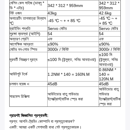
মেশিন কেস সাইজ (ডাব্লু *
342 * 312 *
342 * 312 * 959mm
ডি * এইচ)
959mm
নিট ওজন
43kg
42.6kg
অপারেটিং তাপমাত্রা বিন্যাস
-45 ℃ ~ +
-45 ℃ ~ + + 85 ℃
℃
+ 85 ℃
ড্রাইভিং পদ্ধতি
Servo মোটর
Servo মোটর
সুরক্ষা ব্যবস্থা (আইপি)
54
54
অন্তরণ শ্রেণি
এফ
এফ
আপেক্ষিক আদ্রতা
≤90%
≤90%
মোটর নন-লোড স্পিড
3000r / মিনিট
3000r / মিনিট
≤100 মি
দূরবর্তী নিয়ন্ত্রণ দূরত্ব
≤100 মি (উন্মুক্ত, সনির আবহাওয়া)
(উন্মুক্ত, সনির
আবহাওয়া)
0.86NM *
আউটপুট টর্কে
1.2NM * 140 = 160N.M
140 =
120N.M
চলমান নয়েজ <
45dB
45dB
আউটডোর ধাতু
আউটডোর ধাতু পাউডার
পাউডার
সারফেস চিকিত্সা
ইলেক্ট্রোস্ট্যাটিক স্প্রে করা
ইলেক্ট্রোস্ট্যাটিক
স্প্রে করা
প্রায়শই জিজ্ঞাসিত প্রশ্নাবলী:
প্রশ্ন: আপনি ট্রেডিং কোম্পানি বা প্রস্তুতকারক?
একটি: আমরা একটি পেশাদারী বাধা গেট প্রস্তুতকারক।