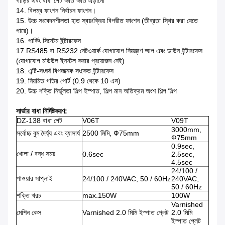
গাড়ির এবং বাধা গেট ক্ষতি ক্ষতি এড়ানো
14. বিলম্ব ফাংশন নির্বাচন ফাংশন।
15. উচ্চ সংবেদনশীলতা হাত স্বয়ংক্রিয় বিপরীত ফাংশন (তীব্রতা স্থির করা যেতে
পারে)।
16. পার্কিং সিস্টেম ইন্টারফেস
17.RS485 বা RS232 নেটওয়ার্ক যোগাযোগ নিয়ন্ত্রণ আপ এবং ডাউন ইন্টারফেস
(যোগাযোগ মডিউল ইনস্টল করার প্রয়োজন নেই)
18. এন্টি-সংঘর্ষ বিপজ্জনক সংকেত ইন্টারফেস
19. নিয়মিত গতির পোর্ট (0.9 থেকে 10 এস)
20. উচ্চ শক্তি নির্ভুলতা শিল্প ইস্পাত, শিল্প মান অতিক্রম অংশ শিল্প শিল্প
সার্ভার বাধা নির্দিষ্টকরণ:
DZ-138 বাধা গেট
V06T
V09T
3000mm,
সর্বোচ্চ বুম দৈর্ঘ্য এবং ব্যাসার্ধ
2500 মিমি, Ф75mm
Ф75mm
0.9sec,
খোলা / বন্ধ সময়
0.6sec
2.5sec,
4.5sec
24/100 /
পাওয়ার সাপ্লাই
24/100 / 240VAC, 50 / 60Hz
240VAC,
50 / 60Hz
শক্তি খরচ
max.150W
100W
Varnished
মেশিন কেস
Varnished 2.0 মিমি ইস্পাত প্লেট
2.0 মিমি
ইস্পাত প্লেট