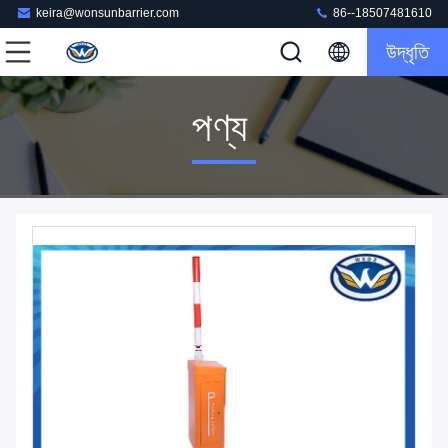
keira@wonsunbarrier.com
86--18507481610
উদ্ধৃতি
পণ্য