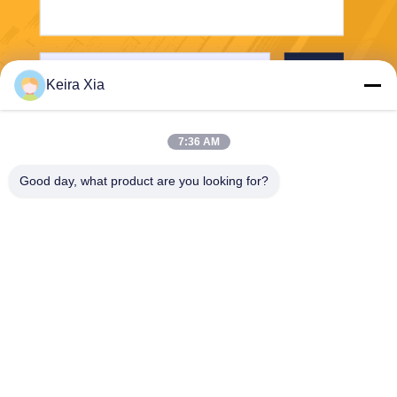
পাঠান
Keira Xia
7:36 AM
Good day, what product are you looking for?
Shenzhen Wonsun Machinery & Electrical
Technology Co. Ltd
keira@wonsunbarrier.com
86--18507481610
1ম তলা, ঝিগু, নং 2-10, দক্ষিণ জিনলং
অ্যাভিনিউ, শাহু সম্প্রদায়, বিলিং স্ট্রিট,
পিংশান জেলা, শেনজেন, চীন