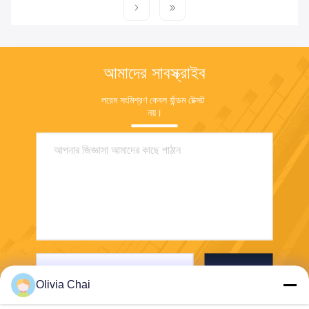
আমাদের সাবস্ক্রাইব
লরেম সংমিশ্রণ কেবল র্যান্ডম টেক্সট 
নয়।
পাঠান
Olivia Chai