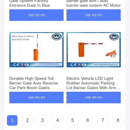
Gate System Factory
barrier gate arm / auto
Entrance Gate In Blue
barrier gate system AC Motor
সেরা দাম পান
সেরা দাম পান
Durable High Speed Toll
Electric Vehicle LED Light
Barrier Gate Auto Reverse
Rubber Automatic Parking
Car Park Boom Gates
Lot Barrier Gates With Arm
Auto Reverse
সেরা দাম পান
সেরা দাম পান
1
2
3
4
5
6
7
8