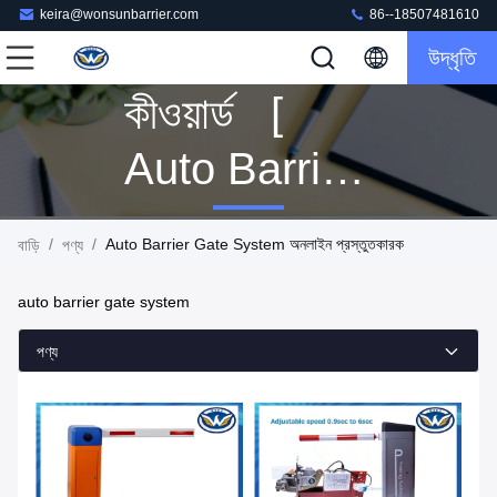
keira@wonsunbarrier.com
86--18507481610
উদ্ধৃতি
কীওয়ার্ড [
Auto Barrier
Gate
/
/
Auto Barrier Gate System অনলাইন প্রস্তুতকারক
বাড়ি
পণ্য
System ]
auto barrier gate system
ম্যাচ 160 পণ্য
পণ্য