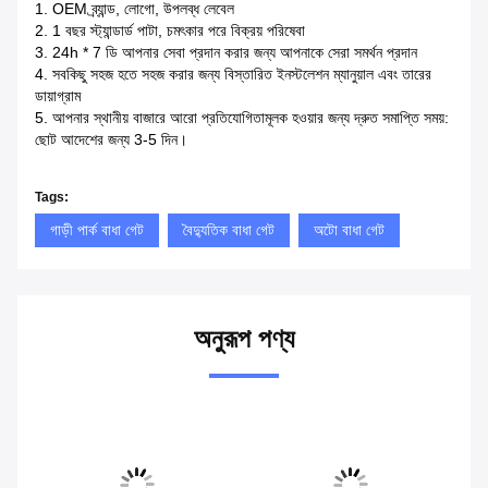
1. OEM ব্র্যান্ড, লোগো, উপলব্ধ লেবেল
2. 1 বছর স্ট্যান্ডার্ড পাটা, চমৎকার পরে বিক্রয় পরিষেবা
3. 24h * 7 ডি আপনার সেবা প্রদান করার জন্য আপনাকে সেরা সমর্থন প্রদান
4. সবকিছু সহজ হতে সহজ করার জন্য বিস্তারিত ইনস্টলেশন ম্যানুয়াল এবং তারের
ডায়াগ্রাম
5. আপনার স্থানীয় বাজারে আরো প্রতিযোগিতামূলক হওয়ার জন্য দ্রুত সমাপ্তি সময়:
ছোট আদেশের জন্য 3-5 দিন।
Tags:
গাড়ী পার্ক বাধা গেট
বৈদ্যুতিক বাধা গেট
অটো বাধা গেট
অনুরূপ পণ্য