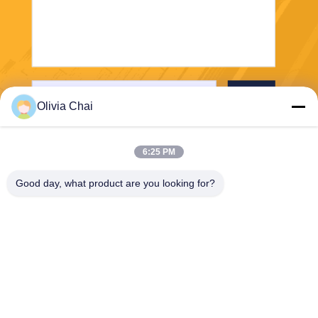
পাঠান
Olivia Chai
6:25 PM
Good day, what product are you looking for?
Shenzhen Wonsun Machinery & Electrical
Technology Co. Ltd
keira@wonsunbarrier.com
86--18507481610
1ম তলা, ঝিগু, নং 2-10, দক্ষিণ জিনলং
অ্যাভিনিউ, শাহু সম্প্রদায়, বিলিং স্ট্রিট,