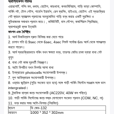
অ্যাপ্লিকেশন পরিসর
এয়ারপোর্ট, শপিং মল, গুদাম, হোটেল, কারখানা, কনডমিনিয়াম, গাড়ি ভাড়া কোম্পানি,
পার্কিং লট, টোল গেটস, গার্ডেস ইয়ার্ডস, রেল ক্রসিং, হাইওয়ে, হোটেল: এই স্বয়ংক্রিয়
গেট ব্যারন অ্যাক্সেস প্রদানের অননুমোদিত গাড়ি বন্ধ করার একটি সুরক্ষিত ও
সুবিধাজনক সমাধান প্রদান করে। , কমিউনিটি, বাস স্টেশন, কমার্শিয়াল প্রিমিয়ার,
অ্যাপারমেন্ট ব্লক ইত্যাদি
ফাংশন এবং বৈশিষ্ট্য:
1. আর্ম দিকবিন্যাস দ্রুত বিনিময় করা যেতে পারে
2. চালান গতি 0.9sec থেকে 6sec, 4sec লিফট সর্বোচ্চ 6m আর্ম থেকে সামঞ্জস্য
করতে পারেন।
3. আর্ম স্বয়ংক্রিয়ভাবে লকিং যখন ক্ষমতা বন্ধ, তারপর মোটর চাকা দ্বারা বাধা গেট
খুলুন
4. বাধা গেট কাজ দূরবর্তী নিয়ন্ত্রণ।
5. অটো বিপরীত যখন বিপর্যয় আসা বাধা
6. ইনফ্রারেড photocells সংযোগকারী উপলব্ধ।
7. লুপ আবিষ্কারক সংযোগকারী উপলব্ধ।
8. ওয়্যার কন্ট্রোল (সুইচ সংকেত হতে হবে) সঙ্গে গাড়ী পার্কিং সিস্টেম সরঞ্জাম সঙ্গে ভাল
intergrated।
9. ট্র্যাফিক হাল্কা জন্য সংযোগকারী (AC220V, 40W কম শক্তি)
10. গাড়ী পার্কিং সিস্টেমের জন্য শুষ্ক যোগাযোগ সংকেত প্রদান (COM, NC, না)
11. বন্ধ করার সময় অটো-বিলম্ব (নিয়মিত)
মডেল
ডি জেড-132
আয়তন
1000 * 352 * 302mm