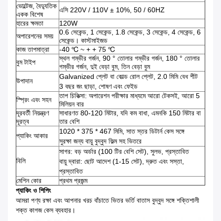
ভোল্টেজ, বৈদ্যুতিক
এসি 220V / 110V ± 10%, 50 / 60HZ
একক বিশেষ
হারের ক্ষমতা
120W
0.6 সেকেন্ড, 1 সেকেন্ড, 1.8 সেকেন্ড, 3 সেকেন্ড, 4 সেকেন্ড, 6
অপারেশনের সময়
সেকেন্ড।
কাস্টমাইজড
কাজ তাপমাত্রা
-40 ℃ ~ + + 75 ℃
স্থল গম্ভীর গর্জন, 90 ° তোলার গম্ভীর গর্জন, 180 ° তোলার
বুম টাইপ
গম্ভীর গর্জন, দুই বেড়া বুম, তিন বেড়া বুম
Galvanized প্লেট বা কোল্ড রোল প্লেট, 2.0 মিমি বেধ শীট
উপাদান
3 বছর জং ছাড়া, শোষণ এবং ফেইড
তাপ চিকিত্সা: অপারেশন পরীক্ষার মাধ্যমে আরো টেকসই, আরো 5
স্প্রিং এবং সহন
মিলিয়ন বার
দূরবর্তী নিয়ন্ত্রণ
সাধারণত 80-120 মিটার, যদি কম বাধা, এমনকি 150 মিটার বা
দূরত্ব
তার বেশি
1020 * 375 * 467 মিমি, সাত স্তর ডিটার্ন কেস সঙ্গে
প্যাকিং আকার
সুরক্ষা জন্য বায়ু বুদ্বুদ ফিল্ম সহ ভিতরে
সাগর: বড় অর্ডার (100 টির বেশি সেট), সুলভ, প্রস্তাবিত
বিলি
বায়ু দ্বারা: ছোট আদেশ (1-15 সেট), দ্রুত এবং সস্তা,
প্রস্তাবিত
মেশিন কোর
প্রথম প্রজন্ম
প্যাকিং ও শিপিং
আমরা পণ্য রক্ষা এবং আপনার খরচ বাঁচাতে ভিতর ভর্তি বাতাস বুদ্বুদ সঙ্গে শক্তিশালী
শক্ত কাগজ কেস ব্যবহার।