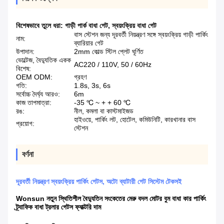
বিশেষভাবে তুলে ধরা:
গাড়ী পার্ক বাধা গেট
,
স্বয়ংক্রিয় বাধা গেট
বাস স্টেশন জন্য দূরবর্তী নিয়ন্ত্রণ সঙ্গে স্বয়ংক্রিয় গাড়ী পার্কিং
নাম:
ব্যারিয়ার গেট
উপাদান:
2mm কোল্ড স্টিল প্লেট ঘূর্ণিত
ভোল্টেজ, বৈদ্যুতিক একক
AC220 / 110V, 50 / 60Hz
বিশেষ:
OEM ODM:
গ্রহণ
গতি:
1.8s, 3s, 6s
সর্বোচ্চ দৈর্ঘ্য আরও:
6m
কাজ তাপমাত্রা:
-35 ℃ ~ + + 60 ℃
রঙ:
নীল, কমলা বা কাস্টমাইজড
হাইওয়ে, পার্কিং লট, হোটেল, কমিউনিটি, কারখানার বাস
প্রয়োগ:
স্টেশন
বর্ণনা
দূরবর্তী নিয়ন্ত্রণ স্বয়ংক্রিয় পার্কিং গেটস, অটো ব্যাটারী গেট সিস্টেম টেকসই
Wonsun নতুন স্থিতিশীল বৈদ্যুতিন সংকেতের মেরু বদল মোটর বুম বাধা কার পার্কিং
ট্র্যাফিক বাধা ট্রলার গেটস ফ্যাক্টরি দাম