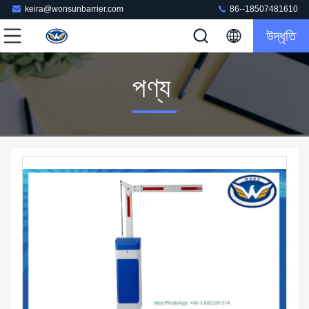
keira@wonsunbarrier.com
86--18507481610
উদ্ধৃতি
পণ্য