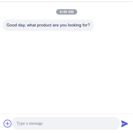
8:46 AM
Good day, what product are you looking for?
Shenzhen Wonsun Machinery & Electrical
Technology Co. Ltd
keira@wonsunbarrier.com
86--18507481610
1ম তলা, ঝিগু, নং 2-10, দক্ষিণ জিনলং
অ্যাভিনিউ, শাহু সম্প্রদায়, বিলিং স্ট্রিট,
পিংশান জেলা, শেনজেন, চীন
চীন ভালো গুণমান যানবাহন ব্যালার গেট সরবরাহকারী। কপিরাইট © 2026 Shenzhen Wonsun
Machinery & Electrical Technology Co. Ltd . সব সর্বস্বত্ব সংরক্ষিত.