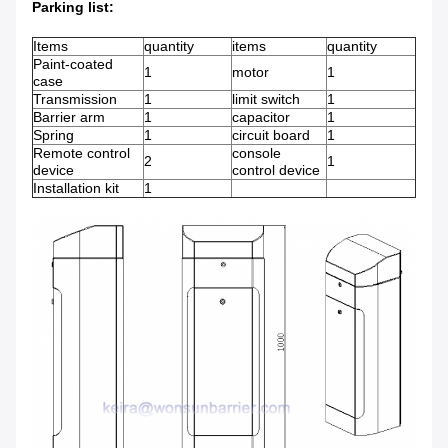
Parking list:
Items
quantity
items
quantity
Paint-coated
1
motor
1
case
Transmission
1
limit switch
1
Barrier arm
1
capacitor
1
Spring
1
circuit board
1
Remote control
console
2
1
device
control device
Installation kit
1