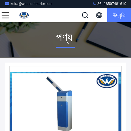
keira@wonsunbarrier.com
86--18507481610
উদ্ধৃতি
পণ্য