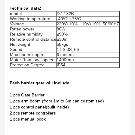
Technical data:
model
DZ-132B
Working temperature
-40℃~+75℃
Voltage
220V±10%, 110V±10%, 50/60HZ
Rated power
80W
Relative humidity
≤90%
Remote control distance
≥30m
Net weight
55kgs
Speed
1.8S,3S, 6S
Max boom length
6 meters
Motor Rotational speed
1400rmp
Protection Degree
IP54
Each barrier gate will include:
1 pcs Gate Barrier
1 pcs arm boom (from 1m to 6m can customised)
1 pcs control panel(built inside)
2 pcs remote controllers
1 pcs manual book