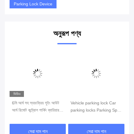
Parking Lock Device
অনুরূপ পণ্য
ভিডিও
6মি আর্ম সহ স্বয়ংক্রিয় সুইং আউট
Vehicle parking lock Car
An
ks
আর্ম রিমোট কন্ট্রোল পার্কিং ব্যারিয়ার
parking locks Parking Spot
Ca
গেট
Lock
Wi
সেরা দাম পান
সেরা দাম পান