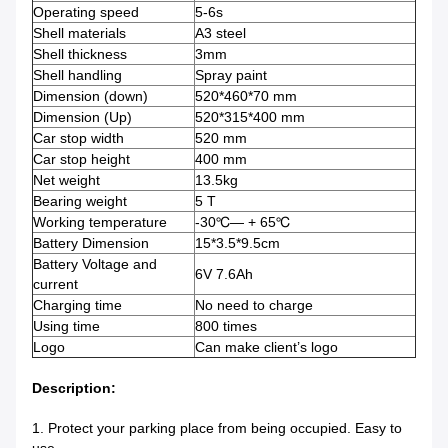
Operating speed
5-6s
Shell materials
A3 steel
Shell thickness
3mm
Shell handling
Spray paint
Dimension (down)
520*460*70 mm
Dimension (Up)
520*315*400 mm
Car stop width
520 mm
Car stop height
400 mm
Net weight
13.5kg
Bearing weight
5 T
Working temperature
-30℃— + 65℃
Battery Dimension
15*3.5*9.5cm
Battery Voltage and
6V 7.6Ah
current
Charging time
No need to charge
Using time
800 times
Logo
Can make client’s logo
Description:
1. Protect your parking place from being occupied. Easy to