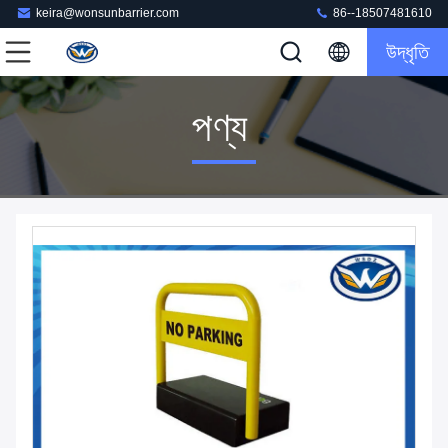
keira@wonsunbarrier.com
86--18507481610
উদ্ধৃতি
পণ্য