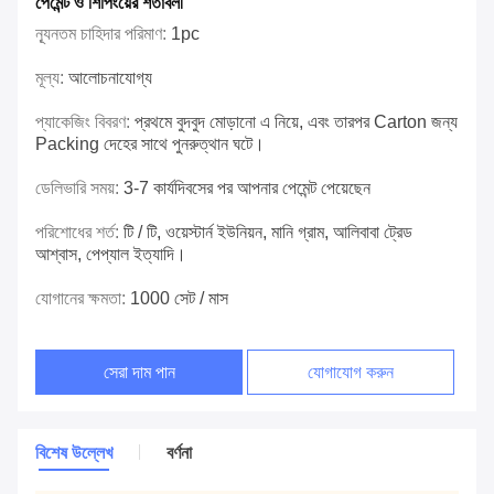
পেমেন্ট ও শিপিংয়ের শর্তাবলী
ন্যূনতম চাহিদার পরিমাণ:
1pc
মূল্য:
আলোচনাযোগ্য
প্যাকেজিং বিবরণ:
প্রথমে বুদবুদ মোড়ানো এ নিয়ে, এবং তারপর Carton জন্য
Packing দেহের সাথে পুনরুত্থান ঘটে।
ডেলিভারি সময়:
3-7 কার্যদিবসের পর আপনার পেমেন্ট পেয়েছেন
পরিশোধের শর্ত:
টি / টি, ওয়েস্টার্ন ইউনিয়ন, মানি গ্রাম, আলিবাবা ট্রেড
আশ্বাস, পেপ্যাল ​​ইত্যাদি।
যোগানের ক্ষমতা:
1000 সেট / মাস
সেরা দাম পান
যোগাযোগ করুন
বিশেষ উল্লেখ
বর্ণনা