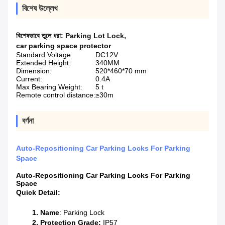
বিশেষ উল্লেখ
বিশেষভাবে তুলে ধরা:
Parking Lot Lock
,
car parking space protector
Standard Voltage:
DC12V
Extended Height:
340MM
Dimension:
520*460*70 mm
Current:
0.4A
Max Bearing Weight:
5 t
Remote control distance:
≥30m
বর্ণনা
Auto-Repositioning Car Parking Locks For Parking
Space
Auto-Repositioning Car Parking Locks For Parking
Space
Quick Detail:
1. Name
: Parking Lock
2. Protection Grade:
IP57