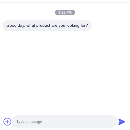
8:28 PM
Good day, what product are you looking for?
Shenzhen Wonsun Machinery & Electrical
Technology Co. Ltd
keira@wonsunbarrier.com
86--18507481610
1ম তলা, ঝিগু, নং 2-10, দক্ষিণ জিনলং
অ্যাভিনিউ, শাহু সম্প্রদায়, বিলিং স্ট্রিট,
পিংশান জেলা, শেনজেন, চীন
চীন ভালো গুণমান যানবাহন ব্যালার গেট সরবরাহকারী। কপিরাইট © 2026 Shenzhen Wonsun
Machinery & Electrical Technology Co. Ltd . সব সর্বস্বত্ব সংরক্ষিত.