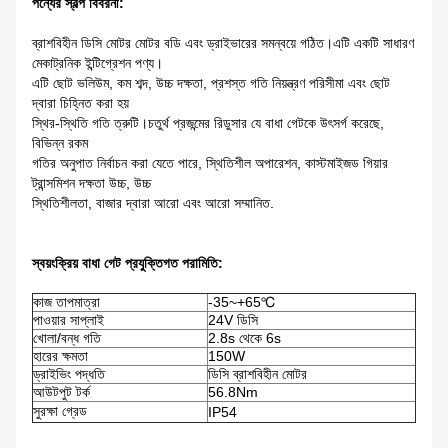
পন্যের স্বল্প বিবরনী:
ব্রাশবিহীন ডিসি মোটর মোটর বডি এবং ড্রাইভারের সমন্বয়ে গঠিত।এটি একটি সাধারণ
মেকাট্রনিক ইন্টিগ্রেশন পণ্য।
এটি ছোট ভলিউম, কম শব্দ, উচ্চ দক্ষতা, প্রশস্ত গতি নিয়ন্ত্রণ পরিসীমা এবং ছোট
দ্বারা চিহ্নিত করা হয়
স্থির-স্থিতি গতি ত্রুটি।চতুর্থ প্রজন্মের রিডুসার যে বাধা গেটকে উৎসর্গ করেছে,
বিভিন্ন রকম
গতির অনুপাত নির্বাচন করা যেতে পারে, স্থিতিশীল অপারেশন, কাস্টমাইজড গিয়ার
ট্রান্সমিশন দক্ষতা উচ্চ, উচ্চ
স্থিতিশীলতা, বাজার দ্বারা আরো এবং আরো সম্মানিত.
স্বয়ংক্রিয় বাধা গেট প্রযুক্তিগত পরামিতি:
কাজ তাপমাত্রা
-35~+65℃
পাওয়ার সাপ্লাই
24V ডিসি
খোলা/বন্ধ গতি
2.8s থেকে 6s
হারের ক্ষমতা
150W
ড্রাইভিং পদ্ধতি
ডিসি ব্রাশবিহীন মোটর
আউটপুট টর্ক
56.8Nm
সুরক্ষা গ্রেড
IP54