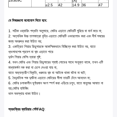
18S09C
(A)
≤2.5
42
14.9
36
47
যে বিষয়গুলো মনোযোগ দিতে হবে:
1. সঠিক ওয়্যারিং পদ্ধতি অনুসারে, মোটর এড়াতে মোটরটি ঘুরিয়ে বা বার্ন করে না;
2. অত্যধিক উচ্চ তাপমাত্রা বৃদ্ধি এড়াতে মোটরটি ওভারলোড করা এবং দীর্ঘ সময়ের
জন্য অবরুদ্ধ করা উচিত নয়;
3. একত্রিত গিয়ার রিডুসারকে আকস্মিকভাবে বিচ্ছিন্ন করা উচিত নয়, যাতে
ধ্বংসাবশেষ প্রবেশ বা শব্দ এড়াতে পারে
দুর্বল গিয়ার মেশিং দ্বারা সৃষ্ট;
4. যখন মোটর এবং গিয়ার রিডুসারের শ্যাফ্ট লোডের সাথে সংযুক্ত থাকে, তখন এটি
মাধ্যাকর্ষণ নক করা বা চেপে দেওয়া যায় না,
যাতে অভ্যন্তরীণ বিকৃতি, গুরুতর শব্দ বা আটকে থাকা ঘটনা না ঘটে;
5. বৈদ্যুতিক শক দুর্ঘটনা এড়াতে মোটরের সীসা তারটি টেনে আনবেন না;
6. মোটর চলাকালীন ঘূর্ণায়মান অংশ স্পর্শ করা এড়িয়ে চলুন, যাতে মানুষের আঘাত না
হয়;মোটর হাউজিং
ভাল অবস্থায় থাকা উচিত।
স্বয়ংক্রিয় ব্যারিয়ার গেট
FAQ
: