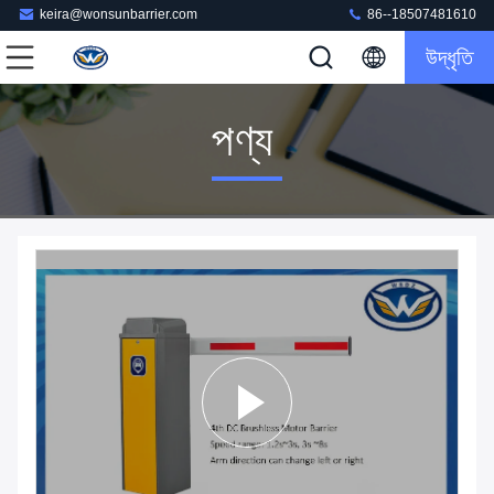
keira@wonsunbarrier.com
86--18507481610
উদ্ধৃতি
পণ্য