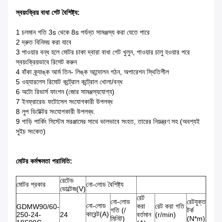
স্বয়ংক্রিয় বাধা গেট বৈশিষ্ট্য:
1 চলমান গতি 3s থেকে 8s পর্যন্ত সামঞ্জস্য করা যেতে পারে
2 দ্রুত বিনিময় করা যাবে
3 পাওয়ার বন্ধ হলে মোটর চাকা দ্বারা বাধা গেট খুলুন, পাওয়ার চালু হওয়ার পরে
স্বয়ংক্রিয়ভাবে রিসেট করুন
4 বাঁকা ক্র্যাঙ্ক আর্ম তিন- লিঙ্ক আন্দোলন গঠন, অপারেশন স্থিতিশীল
5 ওয়্যারলেস রিমোট কন্ট্রোল কন্ট্রোল খোলা/বন্ধ
6 অটো রিভার্স ফাংশন (জোর সামঞ্জস্যযোগ্য)
7 ইনফ্রারেড ফটোসেল সংযোগকারী উপলব্ধ
8 লুপ ডিটেক্টর সংযোগকারী উপলব্ধ.
9 গাড়ি পার্কিং সিস্টেম সরঞ্জামের সাথে ভালভাবে সংহত, তারের নিয়ন্ত্রণ সহ (অবশ্যই
সুইচ সংকেত)
মোটর কর্মক্ষমতা পরামিতি:
রেটেড
মোটর প্রকার
নো-লোড বৈশিষ্ট্য
ভোল্টেজ(V)
রেট
নো-লোড
রেটযুক্ত
নো-লোড
করা
রেট করা গতি
GDMW90/60-
গতি (/
টর্ক
কারেন্ট(A)
250-24-
24
বর্তমান
(r/min)
মিনিট)
(N*m)