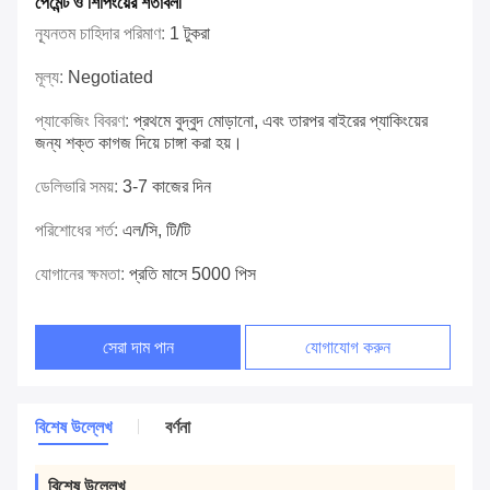
পেমেন্ট ও শিপিংয়ের শর্তাবলী
ন্যূনতম চাহিদার পরিমাণ:
1 টুকরা
মূল্য:
Negotiated
প্যাকেজিং বিবরণ:
প্রথমে বুদ্বুদ মোড়ানো, এবং তারপর বাইরের প্যাকিংয়ের
জন্য শক্ত কাগজ দিয়ে চাঙ্গা করা হয়।
ডেলিভারি সময়:
3-7 কাজের দিন
পরিশোধের শর্ত:
এল/সি, টি/টি
যোগানের ক্ষমতা:
প্রতি মাসে 5000 পিস
সেরা দাম পান
যোগাযোগ করুন
বিশেষ উল্লেখ
বর্ণনা
বিশেষ উল্লেখ