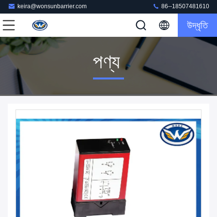
keira@wonsunbarrier.com
86--18507481610
উদ্ধৃতি
পণ্য