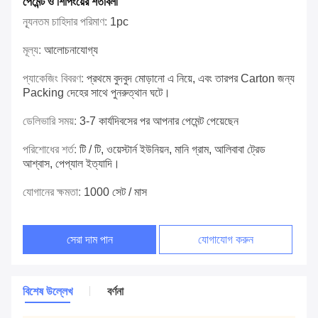
পেমেন্ট ও শিপিংয়ের শর্তাবলী
ন্যূনতম চাহিদার পরিমাণ:
1pc
মূল্য:
আলোচনাযোগ্য
প্যাকেজিং বিবরণ:
প্রথমে বুদবুদ মোড়ানো এ নিয়ে, এবং তারপর Carton জন্য
Packing দেহের সাথে পুনরুত্থান ঘটে।
ডেলিভারি সময়:
3-7 কার্যদিবসের পর আপনার পেমেন্ট পেয়েছেন
পরিশোধের শর্ত:
টি / টি, ওয়েস্টার্ন ইউনিয়ন, মানি গ্রাম, আলিবাবা ট্রেড
আশ্বাস, পেপ্যাল ​​ইত্যাদি।
যোগানের ক্ষমতা:
1000 সেট / মাস
সেরা দাম পান
যোগাযোগ করুন
বিশেষ উল্লেখ
বর্ণনা