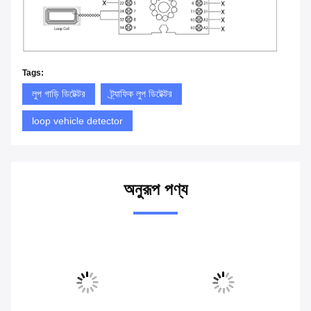
Tags:
লুপ গাড়ি ডিটেক্টর
ট্র্যাফিক লুপ ডিটেক্টর
loop vehicle detector
অনুরূপ পণ্য