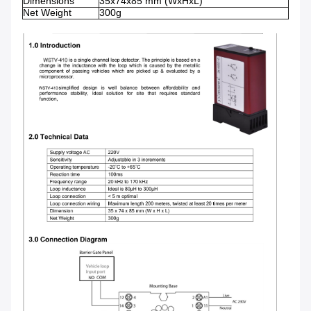
Dimensions
35x74x85 mm (WxHxL)
Net Weight
300g