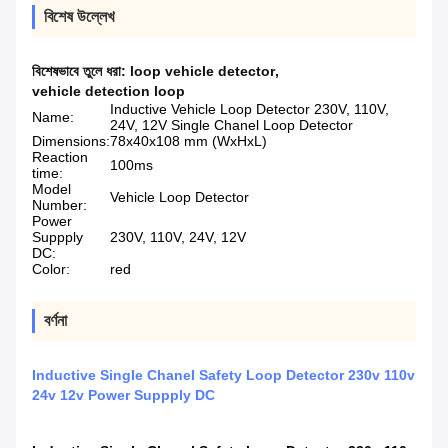
বিশেষ উল্লেখ
বিশেষভাবে তুলে ধরা:
loop vehicle detector
,
vehicle detection loop
Inductive Vehicle Loop Detector 230V, 110V,
Name:
24V, 12V Single Chanel Loop Detector
Dimensions:
78x40x108 mm (WxHxL)
Reaction
100ms
time:
Model
Vehicle Loop Detector
Number:
Power
Suppply
230V, 110V, 24V, 12V
DC:
Color:
red
বর্ণনা
Inductive Single Chanel Safety Loop Detector 230v 110v
24v 12v Power Suppply DC