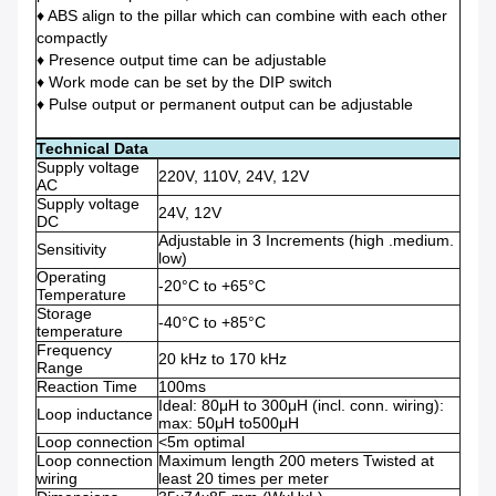
♦ ABS align to the pillar which can combine with each other
compactly
♦ Presence output time can be adjustable
♦ Work mode can be set by the DIP switch
♦ Pulse output or permanent output can be adjustable
Technical Data
Supply voltage
220V, 110V, 24V, 12V
AC
Supply voltage
24V, 12V
DC
Adjustable in 3 Increments (high .medium.
Sensitivity
low)
Operating
-20°C to +65°C
Temperature
Storage
-40°C to +85°C
temperature
Frequency
20 kHz to 170 kHz
Range
Reaction Time
100ms
Ideal: 80μH to 300μH (incl. conn. wiring):
Loop inductance
max: 50μH to500μH
Loop connection
<5m optimal
Loop connection
Maximum length 200 meters Twisted at
wiring
least 20 times per meter