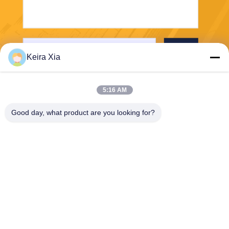
পাঠান
Keira Xia
5:16 AM
Good day, what product are you looking for?
Shenzhen Wonsun Machinery & Electrical
Technology Co. Ltd
keira@wonsunbarrier.com
86--18507481610
1ম তলা, ঝিগু, নং 2-10, দক্ষিণ জিনলং
অ্যাভিনিউ, শাহু সম্প্রদায়, বিলিং স্ট্রিট,
পিংশান জেলা, শেনজেন, চীন