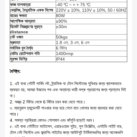
কাজ তাপমাত্রা
-40 ℃ ~ + + 75 ℃
ভোল্টেজ, বৈদ্যুতিক একক বিশেষ
220V ± 10%, 110V ± 10%, 50 / 60HZ
হারের ক্ষমতা
80W
আপেক্ষিক আদ্রতা
≤90%
রিমোট নিয়ন্ত্রণের দূরত্ব
≥30m
distance
নেট ওজন
50kgs
দ্রুততা
1.8 এস, 3 এস, 6 এস
সর্বাধিক বুম দৈর্ঘ্য
6 মিটার
মোটর রোটেশনাল গতি
1400rmp
সুরক্ষা ডিগ্রি
IP44
বৈশিষ্ট্য:
1. এই বাধা গেটটি পার্কিং লট, ট্র্যাফিক বা টোল সিস্টেমের সুবিধার জন্য ব্যাপকভাবে
ব্যবহৃত হয়, আমরা উচ্চতর পথ এবং অন্যান্য ভারী শুল্ক প্রয়োগের জন্য প্রস্তাব দিই
না।
2. অস্ত্র 2 মিটার থেকে 6 মিটার চয়ন করা যেতে পারে।
৩. ম্যানুয়াল হ্যান্ডেলটি পাওয়ার বন্ধ হয়ে গেলে হাত খোলার জন্য ব্যবহার করা যেতে
পারে।
4. সমস্ত প্রক্রিয়া কোনও গোলমাল এবং কাঁপুনি ছাড়াই নরম।
৫. এই বাধা গেটটিতে ফটোসেল, এয়ারওয়েভ সুইচ, লুপ ডিটেক্টর, এলইডি লাইট বার,
টোল গেট সিস্টেম এবং ফ্ল্যাশিং লাইটের জন্য আউটপুট টার্মিনালগুলির জন্য অনেকগুলি