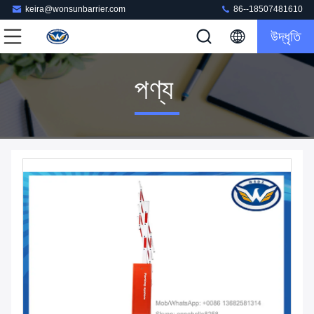
keira@wonsunbarrier.com
86--18507481610
উদ্ধৃতি
পণ্য