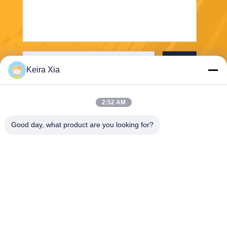
পাঠান
Keira Xia
2:52 AM
Good day, what product are you looking for?
Shenzhen Wonsun Machinery & Electrical
Technology Co. Ltd
keira@wonsunbarrier.com
86--18507481610
1ম তলা, ঝিগু, নং 2-10, দক্ষিণ জিনলং
অ্যাভিনিউ, শাহু সম্প্রদায়, বিলিং স্ট্রিট,