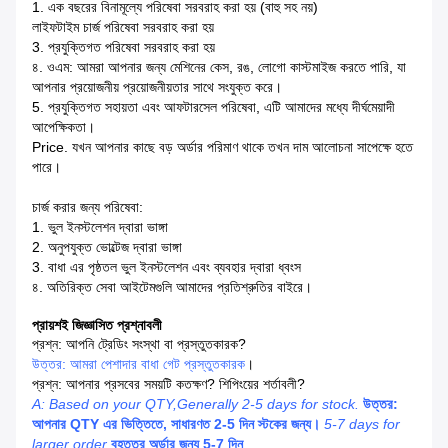
1. এক বছরের বিনামূল্যে পরিষেবা সরবরাহ করা হয় (বাহু সহ নয়)
লাইফটাইম চার্জ পরিষেবা সরবরাহ করা হয়
3. প্রযুক্তিগত পরিষেবা সরবরাহ করা হয়
৪. ওএম: আমরা আপনার জন্য মেশিনের কেস, রঙ, লোগো কাস্টমাইজ করতে পারি, যা
আপনার প্রয়োজনীয় প্রয়োজনীয়তার সাথে সংযুক্ত করে।
5. প্রযুক্তিগত সহায়তা এবং আফটারসেল পরিষেবা, এটি আমাদের মধ্যে দীর্ঘমেয়াদী
আপেক্ষিকতা।
Price. যখন আপনার কাছে বড় অর্ডার পরিমাণ থাকে তখন দাম আলোচনা সাপেক্ষে হতে
পারে।
চার্জ করার জন্য পরিষেবা:
1. ভুল ইনস্টলেশন দ্বারা ভাঙ্গা
2. অনুপযুক্ত ভোল্টেজ দ্বারা ভাঙ্গা
3. বাধা এর পৃষ্ঠতল ভুল ইনস্টলেশন এবং ব্যবহার দ্বারা ধ্বংস
৪. অতিরিক্ত সেবা আইটেমগুলি আমাদের প্রতিশ্রুতির বাইরে।
প্রায়শই জিজ্ঞাসিত প্রশ্নাবলী
প্রশ্ন: আপনি ট্রেডিং সংস্থা বা প্রস্তুতকারক?
উত্তর: আমরা পেশাদার বাধা গেট প্রস্তুতকারক
।
প্রশ্ন: আপনার প্রসবের সময়টি কতক্ষণ? শিপিংয়ের শর্তাবলী?
A: Based on your QTY,Generally 2-5 days for stock.
উত্তর:
আপনার QTY এর ভিত্তিতে, সাধারণত 2-5 দিন স্টকের জন্য।
5-7 days for
larger order
বৃহত্তর অর্ডার জন্য 5-7 দিন