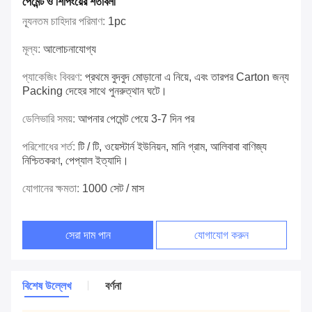
পেমেন্ট ও শিপিংয়ের শর্তাবলী
ন্যূনতম চাহিদার পরিমাণ:
1pc
মূল্য:
আলোচনাযোগ্য
প্যাকেজিং বিবরণ:
প্রথমে বুদবুদ মোড়ানো এ নিয়ে, এবং তারপর Carton জন্য
Packing দেহের সাথে পুনরুত্থান ঘটে।
ডেলিভারি সময়:
আপনার পেমেন্ট পেয়ে 3-7 দিন পর
পরিশোধের শর্ত:
টি / টি, ওয়েস্টার্ন ইউনিয়ন, মানি গ্রাম, আলিবাবা বাণিজ্য
নিশ্চিতকরণ, পেপ্যাল ​​ইত্যাদি।
যোগানের ক্ষমতা:
1000 সেট / মাস
সেরা দাম পান
যোগাযোগ করুন
বিশেষ উল্লেখ
বর্ণনা