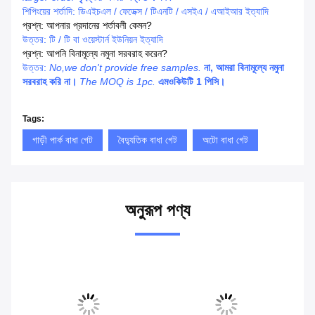
শিপিংয়ের শর্তাদি: ডিএইচএল / ফেডেক্স / টিএনটি / এসইএ / এআইআর ইত্যাদি
প্রশ্ন: আপনার প্রদানের শর্তাবলী কেমন?
উত্তর: টি / টি বা ওয়েস্টার্ন ইউনিয়ন ইত্যাদি
প্রশ্ন: আপনি বিনামূল্যে নমুনা সরবরাহ করেন?
উত্তর:
No,we don't provide free samples.
না, আমরা বিনামূল্যে নমুনা
সরবরাহ করি না।
The MOQ is 1pc.
এমওকিউটি 1 পিসি।
Tags:
গাড়ী পার্ক বাধা গেট
বৈদ্যুতিক বাধা গেট
অটো বাধা গেট
অনুরূপ পণ্য