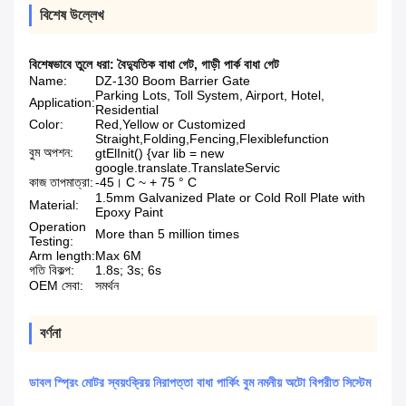
বিশেষ উল্লেখ
বিশেষভাবে তুলে ধরা:
বৈদ্যুতিক বাধা গেট
,
গাড়ী পার্ক বাধা গেট
Name:
DZ-130 Boom Barrier Gate
Parking Lots, Toll System, Airport, Hotel,
Application:
Residential
Color:
Red,Yellow or Customized
Straight,Folding,Fencing,Flexiblefunction
বুম অপশন:
gtElInit() {var lib = new
google.translate.TranslateServic
কাজ তাপমাত্রা:
-45। C ~ + 75 ° C
1.5mm Galvanized Plate or Cold Roll Plate with
Material:
Epoxy Paint
Operation
More than 5 million times
Testing:
Arm length:
Max 6M
গতি বিকল্প:
1.8s; 3s; 6s
OEM সেবা:
সমর্থন
বর্ণনা
ডাবল স্প্রিং মোটর স্বয়ংক্রিয় নিরাপত্তা বাধা পার্কিং বুম নমনীয় অটো বিপরীত সিস্টেম