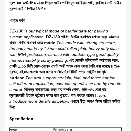
স্বল্প ব্যয় অর্থনৈতিক ডাবল স্প্রিং মোটর পার্কিং বুম ব্যারিয়ার গেট, ব্যারিয়ার গেট নমনীয়
সুরক্ষা অটো বিপরীত সিস্টেম
পণ্যের বর্ণনা
DZ-130 is our typical mode of barrier gate for parking
system application.
DZ-130 পার্কিং সিস্টেম অ্যাপ্লিকেশনের জন্য আমাদের
বাধার গেটের সাধারণ মোড mode
This mode with strong structure,
the body made by 1.5mm cold-rolled plate heavy duty case
with IP54 protection, surface with outdoor type good quality
thermos-stability spray painting.
এই মোডটি শক্তিশালী কাঠামোর সাথে,
দেহটি 1.55 মিমি কোল্ড-রোলড প্লেট ভারী শুল্ক কেস দ্বারা তৈরি করা হয়েছে IP54
সুরক্ষা, বহিরঙ্গন ধরণের ভাল মানের থার্মাস-স্ট্যাবিলিটি স্প্রে পেইন্টিং সহ পৃষ্ঠ
surface
The arm support straight, fold, and fence bar for
suit different application, user can open/close arm by remote
control.
বিভিন্ন সাপ্লাইয়ের জন্য বাহু সমর্থন সোজা, ভাঁজ এবং বেড়া বার,
ব্যবহারকারী রিমোট কন্ট্রোল দ্বারা বাহু খুলতে / বন্ধ করতে পারেন।
Here
introduce more details as below:
এখানে নীচে আরও বিশদ পরিচয় করিয়ে
দিন:
Specifiction
মডেল
ডি জেড -130